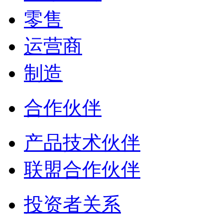
零售
运营商
制造
合作伙伴
产品技术伙伴
联盟合作伙伴
投资者关系