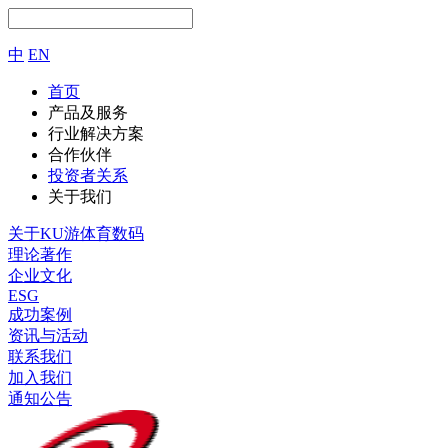
中
EN
首页
产品及服务
行业解决方案
合作伙伴
投资者关系
关于我们
关于KU游体育数码
理论著作
企业文化
ESG
成功案例
资讯与活动
联系我们
加入我们
通知公告