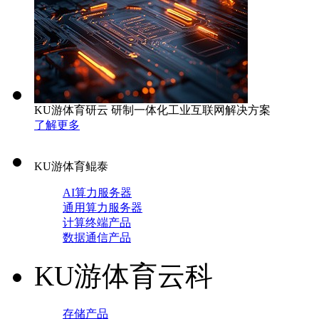
KU游体育研云 研制一体化工业互联网解决方案
了解更多
KU游体育鲲泰
AI算力服务器
通用算力服务器
计算终端产品
数据通信产品
KU游体育云科
存储产品