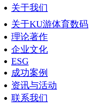
关于我们
关于KU游体育数码
理论著作
企业文化
ESG
成功案例
资讯与活动
联系我们