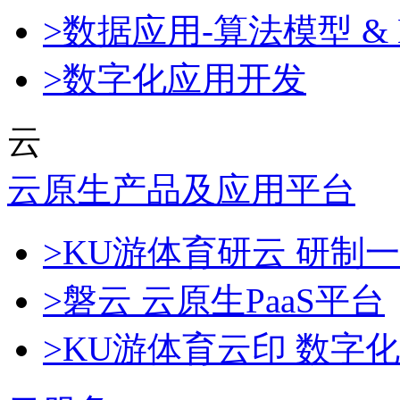
>数据应用-算法模型 & 
>数字化应用开发
云
云原生产品及应用平台
>KU游体育研云 研制
>磐云 云原生PaaS平台
>KU游体育云印 数字