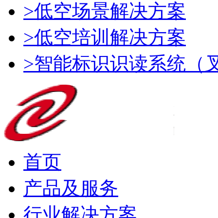
>低空场景解决方案
>低空培训解决方案
>智能标识识读系统（
首页
产品及服务
行业解决方案