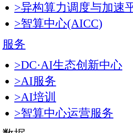
>异构算力调度与加速
>智算中心(AICC)
服务
>DC·AI生态创新中心
>AI服务
>AI培训
>智算中心运营服务