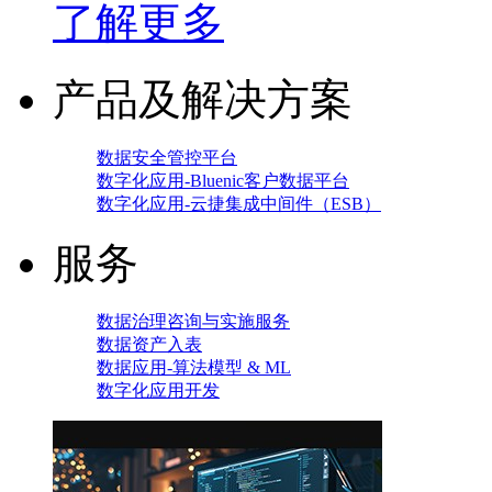
了解更多
产品及解决方案
数据安全管控平台
数字化应用-Bluenic客户数据平台
数字化应用-云捷集成中间件（ESB）
服务
数据治理咨询与实施服务
数据资产入表
数据应用-算法模型 & ML
数字化应用开发