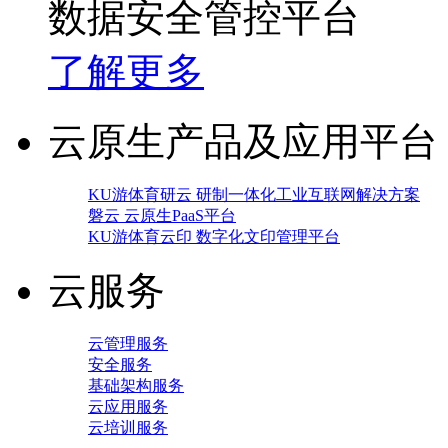
数据安全管控平台
了解更多
云原生产品及应用平台
KU游体育研云 研制一体化工业互联网解决方案
磐云 云原生PaaS平台
KU游体育云印 数字化文印管理平台
云服务
云管理服务
安全服务
基础架构服务
云应用服务
云培训服务